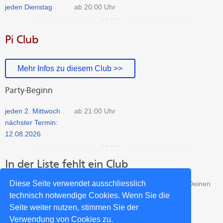
jeden Dienstag
ab 20:00 Uhr
Pi Club
Mehr Infos zu diesem Club >>
Party-Beginn
jeden 2. Mittwoch
ab 21:00 Uhr
nächster Termin:
12.08.2026
In der Liste fehlt ein Club
Diese Seite verwendet ausschliesslich
Fehlt ein Club aus Augsburg in unserer Liste? Dann trage Deinen
Club kostenlos in unser Verzeichnis ein:
technisch notwendige Cookies. Wenn Sie die
Seite weiter nutzen, stimmen Sie der
Verwendung von Cookies zu.
Salsa Club neu eintragen >>