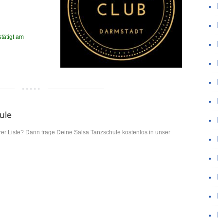
tätigt am
hule
rer Liste? Dann trage Deine Salsa Tanzschule kostenlos in unser