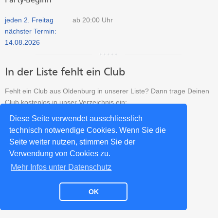
jeden 2. Freitag
ab 20:00 Uhr
nächster Termin:
14.08.2026
In der Liste fehlt ein Club
Fehlt ein Club aus Oldenburg in unserer Liste? Dann trage Deinen
Club kostenlos in unser Verzeichnis ein:
Diese Seite verwendet ausschliesslich
Salsa Club neu eintragen >>
technisch notwendige Cookies. Wenn Sie die
Seite weiter nutzen, stimmen Sie der
Verwendung von Cookies zu.
Impressum
Datenschutz
Kontakt
Partner
Mehr Infos unter Datenschutz
OK