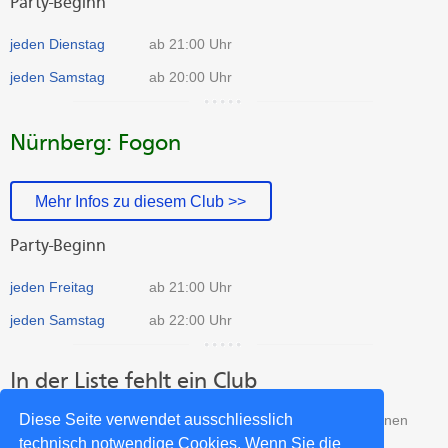
Party-Beginn
jeden Dienstag
ab 21:00 Uhr
jeden Samstag
ab 20:00 Uhr
Nürnberg: Fogon
Mehr Infos zu diesem Club >>
Party-Beginn
jeden Freitag
ab 21:00 Uhr
jeden Samstag
ab 22:00 Uhr
In der Liste fehlt ein Club
Diese Seite verwendet ausschliesslich
Fehlt ein Club aus Bayern in unserer Liste? Dann trage Deinen
Club kostenlos in unser Verzeichnis ein:
technisch notwendige Cookies. Wenn Sie die