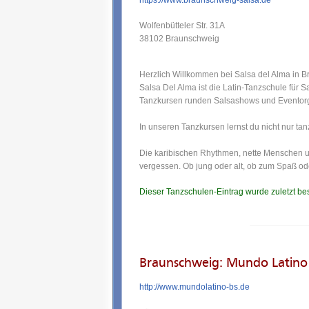
https://www.braunschweig-salsa.de
Wolfenbütteler Str. 31A
38102 Braunschweig
Herzlich Willkommen bei Salsa del Alma in 
Salsa Del Alma ist die Latin-Tanzschule fü
Tanzkursen runden Salsashows und Eventorg
In unseren Tanzkursen lernst du nicht nur ta
Die karibischen Rhythmen, nette Menschen un
vergessen. Ob jung oder alt, ob zum Spaß ode
Dieser Tanzschulen-Eintrag wurde zuletzt be
Braunschweig: Mundo Latino
http://www.mundolatino-bs.de