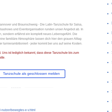
annover und Braunschweig - Die Latin-Tanzschule für Salsa,
sashows und Eventorganisation runden unser Angebot ab. In
n, sondern erfährst ein komplett neues Lebensgefühl. Die
ne familiäre Atmosphäre lassen dich hier den grauen Alltag
r turnierambitioniert - jeder kommt bei uns auf seine Kosten.
 Uns ist lediglich bekannt, dass diese Tanzschule bis zum
tte.
Tanzschule als geschlossen melden
d-nutzer/bewegtes-e-v.html