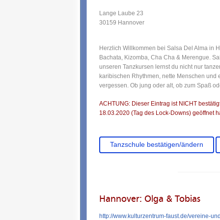
Lange Laube 23
30159 Hannover
Herzlich Willkommen bei Salsa Del Alma in H
Bachata, Kizomba, Cha Cha & Merengue. Sal
unseren Tanzkursen lernst du nicht nur tanze
karibischen Rhythmen, nette Menschen und ei
vergessen. Ob jung oder alt, ob zum Spaß ode
ACHTUNG: Dieser Eintrag ist NICHT bestätigt.
18.03.2020 (Tag des Lock-Downs) geöffnet ha
Tanzschule bestätigen/ändern
Hannover: Olga & Tobias
http://www.kulturzentrum-faust.de/vereine-un