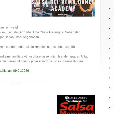
Braunschweig!
r Salsa, Bachata, Kizomba, Cha Cha & Merengue. Neben den
anisation unser Angebot ab.
nzen, sondern erfährst ein komplett neues Lebensgefühl.
d eine familiäre Atmosphäre lassen dich hier den grauen Alltag
r turnierambitioniert - jeder kommt bei uns auf seine Kosten.
stätigt am 09.01.2026