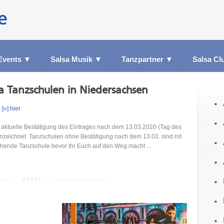
Events
▼
Salsa Musik
▼
Tanzpartner
▼
Salsa Cl
sa Tanzschulen in Niedersachsen
s
[»] hier
ktuelle Bestätigung des Eintrages nach dem 13.03.2020 (Tag des
nzeichnet. Tanzschulen ohne Bestätigung nach dem 13.03. sind rot
echende Tanzschule bevor Ihr Euch auf den Weg macht ...