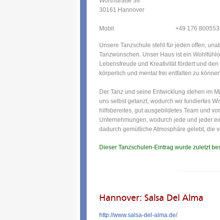
Wörthstraße 38
30161 Hannover
Mobil
+49 176 800553
Unsere Tanzschule steht für jeden offen, un
Tanzwünschen. Unser Haus ist ein Wohlfühlo
Lebensfreude und Kreativität fördert und de
körperlich und mental frei entfalten zu können
Der Tanz und seine Entwicklung stehen im Mi
uns selbst getanzt, wodurch wir fundiertes 
hilfsbereites, gut ausgebildetes Team und vo
Unternehmungen, wodurch jede und jeder ein o
dadurch gemütliche Atmosphäre gelebt, die v
Dieser Tanzschulen-Eintrag wurde zuletzt be
Hannover: Salsa Del Alma
http://www.salsa-del-alma.de/