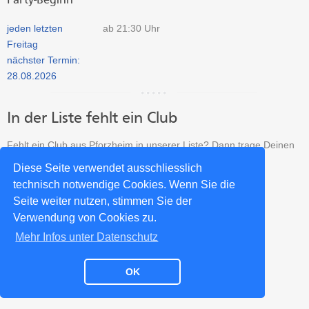
jeden letzten
ab 21:30 Uhr
Freitag
nächster Termin:
28.08.2026
In der Liste fehlt ein Club
Fehlt ein Club aus Pforzheim in unserer Liste? Dann trage Deinen
Club kostenlos in unser Verzeichnis ein:
Diese Seite verwendet ausschliesslich
technisch notwendige Cookies. Wenn Sie die
Salsa Club neu eintragen >>
Seite weiter nutzen, stimmen Sie der
Verwendung von Cookies zu.
Mehr Infos unter Datenschutz
Impressum
Datenschutz
Kontakt
Partner
OK