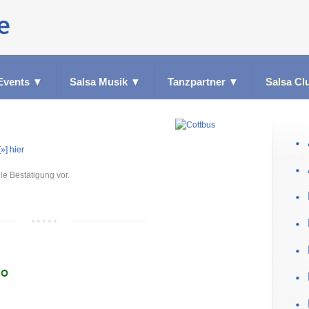
Events
▼
Salsa Musik
▼
Tanzpartner
▼
Salsa Cl
[»] hier
le Bestätigung vor.
no