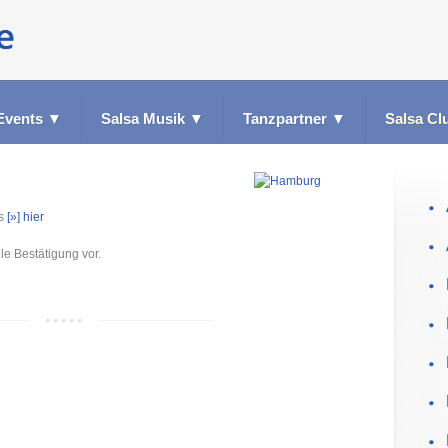
Events
▼
Salsa Musik
▼
Tanzpartner
▼
Salsa Cl
es
[»] hier
le Bestätigung vor.