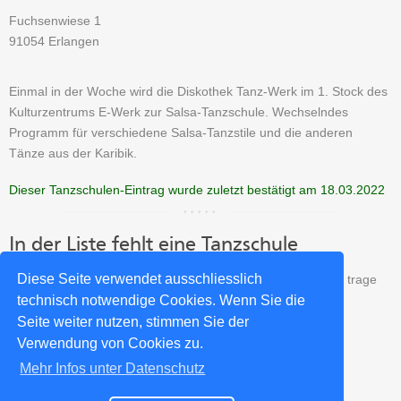
Fuchsenwiese 1
91054 Erlangen
Einmal in der Woche wird die Diskothek Tanz-Werk im 1. Stock des
Kulturzentrums E-Werk zur Salsa-Tanzschule. Wechselndes
Programm für verschiedene Salsa-Tanzstile und die anderen
Tänze aus der Karibik.
Dieser Tanzschulen-Eintrag wurde zuletzt bestätigt am 18.03.2022
In der Liste fehlt eine Tanzschule
Diese Seite verwendet ausschliesslich
Fehlt eine Tanzschule aus Erlangen in unserer Liste? Dann trage
Deine Salsa Tanzschule kostenlos in unser Verzeichnis ein:
technisch notwendige Cookies. Wenn Sie die
Seite weiter nutzen, stimmen Sie der
Salsa Tanzschule neu eintragen
Verwendung von Cookies zu.
Mehr Infos unter Datenschutz