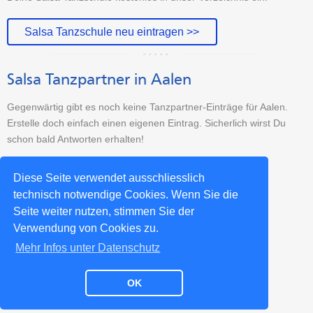
Salsa Tanzschule neu eintragen >>
Salsa Tanzpartner in Aalen
Gegenwärtig gibt es noch keine Tanzpartner-Einträge für Aalen.
Erstelle doch einfach einen eigenen Eintrag. Sicherlich wirst Du
schon bald Antworten erhalten!
Tanzpartner-Sucheintrag erstellen >>
Diese Seite verwendet ausschliesslich
technisch notwendige Cookies. Wenn Sie die
Seite weiter nutzen, stimmen Sie der
Weitere Salsa-Städte >>
Verwendung von Cookies zu.
Mehr Infos unter Datenschutz
OK
Impressum
Datenschutz
Kontakt
Partner