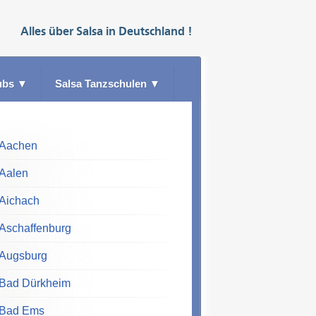
Alles über
Salsa
in
Deutschland
!
ubs
▼
Salsa Tanzschulen
▼
Aachen
Aalen
Aichach
Aschaffenburg
Augsburg
Bad Dürkheim
Bad Ems