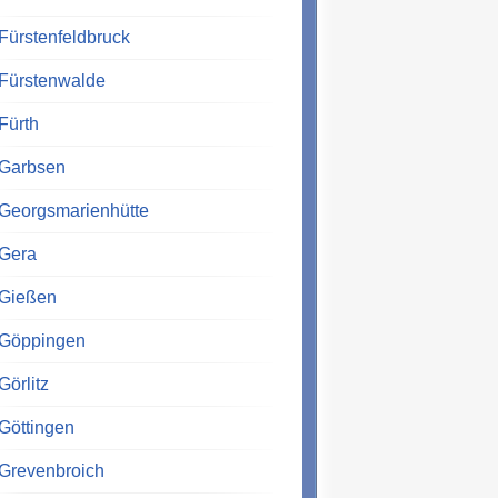
Fürstenfeldbruck
Fürstenwalde
Fürth
Garbsen
Georgsmarienhütte
Gera
Gießen
Göppingen
Görlitz
Göttingen
Grevenbroich