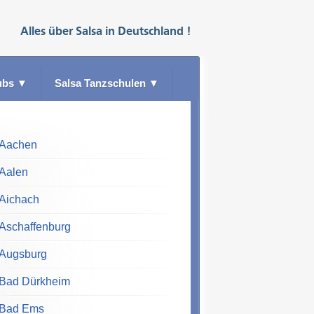
Alles über
Salsa
in
Deutschland
!
ubs
▼
Salsa Tanzschulen
▼
Aachen
Aalen
Aichach
Aschaffenburg
Augsburg
Bad Dürkheim
Bad Ems