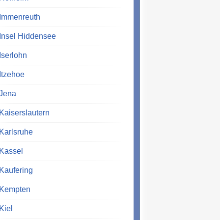
Immenreuth
Insel Hiddensee
Iserlohn
Itzehoe
Jena
Kaiserslautern
Karlsruhe
Kassel
Kaufering
Kempten
Kiel