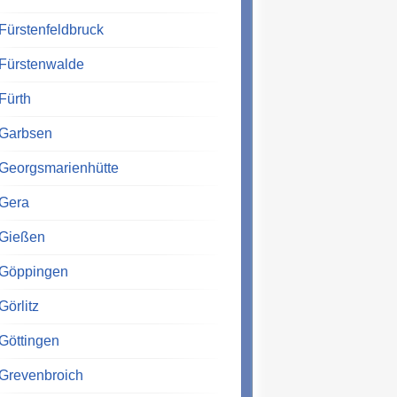
Fürstenfeldbruck
Fürstenwalde
Fürth
Garbsen
Georgsmarienhütte
Gera
Gießen
Göppingen
Görlitz
Göttingen
Grevenbroich