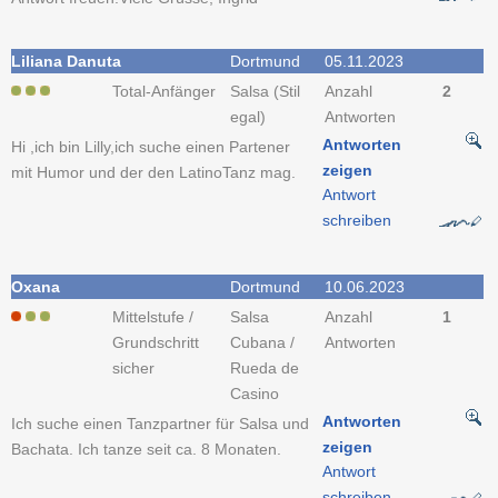
Liliana Danuta
Dortmund
05.11.2023
Total-Anfänger
Salsa (Stil
Anzahl
2
egal)
Antworten
Antworten
Hi ,ich bin Lilly,ich suche einen Partener
zeigen
mit Humor und der den LatinoTanz mag.
Antwort
schreiben
Oxana
Dortmund
10.06.2023
Mittelstufe /
Salsa
Anzahl
1
Grundschritt
Cubana /
Antworten
sicher
Rueda de
Casino
Antworten
Ich suche einen Tanzpartner für Salsa und
zeigen
Bachata. Ich tanze seit ca. 8 Monaten.
Antwort
schreiben