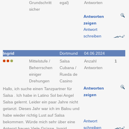
Grundschritt
egal)
Antworten
sicher
Antworten
zeigen
Antwort
schreiben
Ingrid
Dortmund
04.06.2024
Mittelstufe /
Salsa
Anzahl
1
Beherrschen
Cubana /
Antworten
einiger
Rueda de
Drehungen
Casino
Antworten
Hallo, ich suche einen Tanzpartner für
zeigen
Salsa . Ich habe in Latino Sol bei Angel
Salsa gelernt. Leider ein paar Jahre nicht
getanzt. Dieses Jahr war ich im Balou und
habe wieder richtig Lust auf Salsa
Antwort
bekommen. Würde mich sehr über eine
schreiben
Antwort freuen.Viele Grüsse, Ingrid