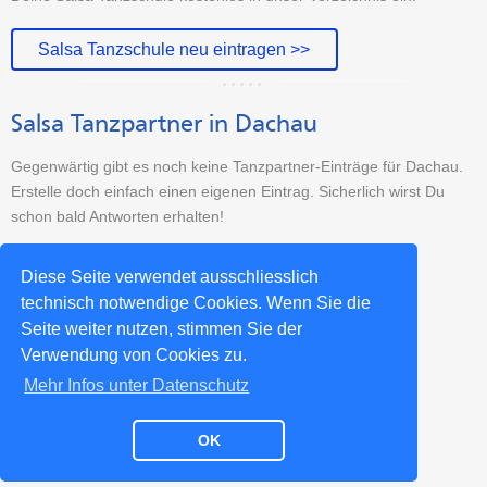
Salsa Tanzschule neu eintragen >>
Salsa Tanzpartner in Dachau
Gegenwärtig gibt es noch keine Tanzpartner-Einträge für Dachau.
Erstelle doch einfach einen eigenen Eintrag. Sicherlich wirst Du
schon bald Antworten erhalten!
Tanzpartner-Sucheintrag erstellen >>
Diese Seite verwendet ausschliesslich
technisch notwendige Cookies. Wenn Sie die
Seite weiter nutzen, stimmen Sie der
Weitere Salsa-Städte >>
Verwendung von Cookies zu.
Mehr Infos unter Datenschutz
OK
Impressum
Datenschutz
Kontakt
Partner