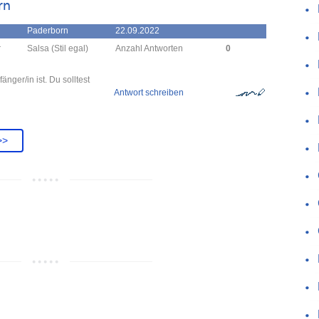
rn
Paderborn
22.09.2022
r
Salsa (Stil egal)
Anzahl Antworten
0
nger/in ist. Du solltest
Antwort schreiben
>>