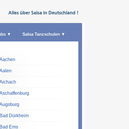
Alles über
Salsa
in
Deutschland
!
ubs
▼
Salsa Tanzschulen
▼
Aachen
Aalen
Aichach
Aschaffenburg
Augsburg
Bad Dürkheim
Bad Ems