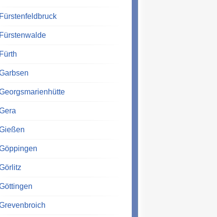
Fürstenfeldbruck
Fürstenwalde
Fürth
Garbsen
Georgsmarienhütte
Gera
Gießen
Göppingen
Görlitz
Göttingen
Grevenbroich