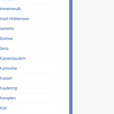
Immenreuth
Insel Hiddensee
Iserlohn
Itzehoe
Jena
Kaiserslautern
Karlsruhe
Kassel
Kaufering
Kempten
Kiel