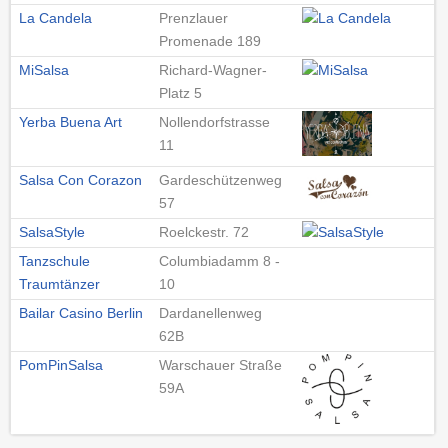
La Candela
Prenzlauer
Promenade 189
MiSalsa
Richard-Wagner-
Platz 5
Yerba Buena Art
Nollendorfstrasse
11
Salsa Con Corazon
Gardeschützenweg
57
SalsaStyle
Roelckestr. 72
Tanzschule
Columbiadamm 8 -
Traumtänzer
10
Bailar Casino Berlin
Dardanellenweg
62B
PomPinSalsa
Warschauer Straße
59A