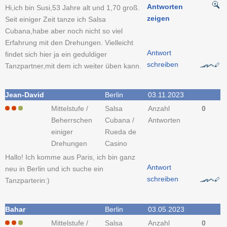
Antworten
Hi,ich bin Susi,53 Jahre alt und 1,70 groß.
zeigen
Seit einiger Zeit tanze ich Salsa
Cubana,habe aber noch nicht so viel
Erfahrung mit den Drehungen. Vielleicht
Antwort
findet sich hier ja ein geduldiger
schreiben
Tanzpartner,mit dem ich weiter üben kann.
Jean-David
Berlin
03.11.2023
Mittelstufe /
Salsa
Anzahl
0
Beherrschen
Cubana /
Antworten
einiger
Rueda de
Drehungen
Casino
Hallo! Ich komme aus Paris, ich bin ganz
Antwort
neu in Berlin und ich suche ein
schreiben
Tanzparterin:)
Bahar
Berlin
03.05.2023
Mittelstufe /
Salsa
Anzahl
0