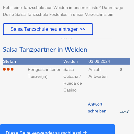
Fehlt eine Tanzschule aus Weiden in unserer Liste? Dann trage
Deine Salsa Tanzschule kostenlos in unser Verzeichnis ein:
Salsa Tanzschule neu eintragen >>
Salsa Tanzpartner in Weiden
Stefan
Weiden
03.09.2024
Fortgeschrittener
Salsa
Anzahl
0
Tänzer(in)
Cubana /
Antworten
Rueda de
Casino
Antwort
schreiben
Tanzpartner-Sucheintrag erstellen >>
Diese Seite verwendet ausschliesslich