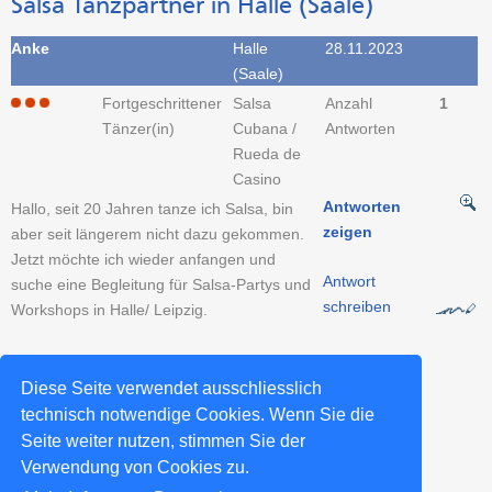
Salsa Tanzpartner in Halle (Saale)
Anke
Halle
28.11.2023
(Saale)
Fortgeschrittener
Salsa
Anzahl
1
Tänzer(in)
Cubana /
Antworten
Rueda de
Casino
Antworten
Hallo, seit 20 Jahren tanze ich Salsa, bin
zeigen
aber seit längerem nicht dazu gekommen.
Jetzt möchte ich wieder anfangen und
Antwort
suche eine Begleitung für Salsa-Partys und
schreiben
Workshops in Halle/ Leipzig.
Tanzpartner-Sucheintrag erstellen >>
Diese Seite verwendet ausschliesslich
technisch notwendige Cookies. Wenn Sie die
Seite weiter nutzen, stimmen Sie der
Weitere Salsa-Städte >>
Verwendung von Cookies zu.