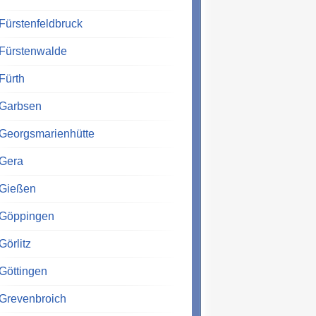
Fürstenfeldbruck
Fürstenwalde
Fürth
Garbsen
Georgsmarienhütte
Gera
Gießen
Göppingen
Görlitz
Göttingen
Grevenbroich