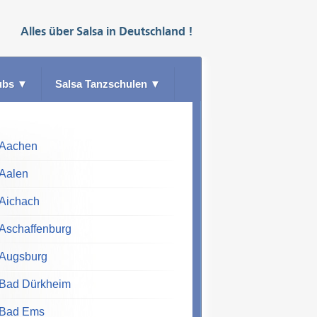
Alles über
Salsa
in
Deutschland
!
ubs
▼
Salsa Tanzschulen
▼
Aachen
Aalen
Aichach
Aschaffenburg
Augsburg
Bad Dürkheim
Bad Ems