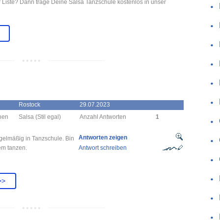
r Liste? Dann trage Deine Salsa Tanzschule kostenlos in unser
Rostock
29.07.2023
chen
Salsa (Stil egal)
Anzahl Antworten
1
Antworten zeigen
egelmäßig in Tanzschule. Bin
em tanzen.
Antwort schreiben
>>