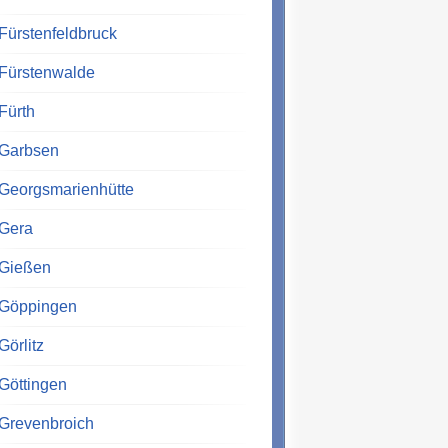
Fürstenfeldbruck
Fürstenwalde
Fürth
Garbsen
Georgsmarienhütte
Gera
Gießen
Göppingen
Görlitz
Göttingen
Grevenbroich