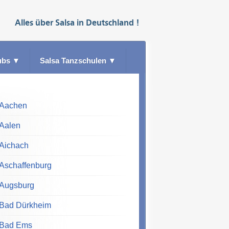
Alles über
Salsa
in
Deutschland
!
ubs
▼
Salsa Tanzschulen
▼
Aachen
Aalen
Aichach
Aschaffenburg
Augsburg
Bad Dürkheim
Bad Ems