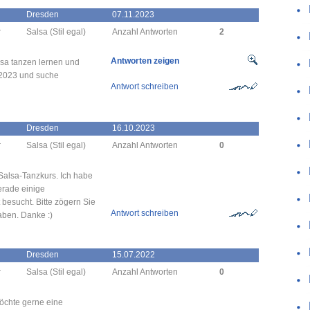
Dresden
07.11.2023
r
Salsa (Stil egal)
Anzahl Antworten
2
Antworten zeigen
lsa tanzen lernen und
.2023 und suche
Antwort schreiben
Dresden
16.10.2023
r
Salsa (Stil egal)
Anzahl Antworten
0
 Salsa-Tanzkurs. Ich habe
erade einige
 besucht. Bitte zögern Sie
Antwort schreiben
aben. Danke :)
Dresden
15.07.2022
r
Salsa (Stil egal)
Anzahl Antworten
0
möchte gerne eine