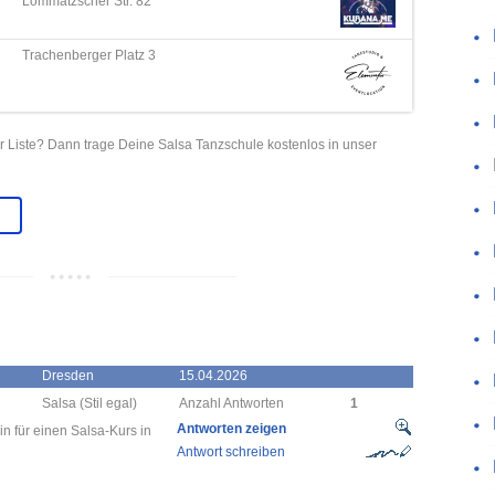
Lommatzscher Str. 82
Trachenberger Platz 3
r Liste? Dann trage Deine Salsa Tanzschule kostenlos in unser
Dresden
15.04.2026
Salsa (Stil egal)
Anzahl Antworten
1
Antworten zeigen
in für einen Salsa-Kurs in
Antwort schreiben