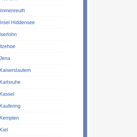
Immenreuth
Insel Hiddensee
Iserlohn
Itzehoe
Jena
Kaiserslautern
Karlsruhe
Kassel
Kaufering
Kempten
Kiel