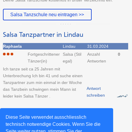
Salsa Tanzschule neu eintragen >>
Salsa Tanzpartner in Lindau
Raphaela
Lindau
31.03.2024
Fortgeschrittener
Salsa (Stil
Anzahl
0
Tänzer(in)
egal)
Antworten
Ich tanze seit ca 25 Jahren mit
Unterbrechung Ich bin 41 und suche einen
Tanzpartner zum min einmal in der Woche
Antwort
das Tanzbein schwingen mein Mann ist
schreiben
leider kein Salsa Tänzer .
Tanzpartner-Sucheintrag erstellen >>
Diese Seite verwendet ausschliesslich
technisch notwendige Cookies. Wenn Sie die
Seite weiter nutzen, stimmen Sie der