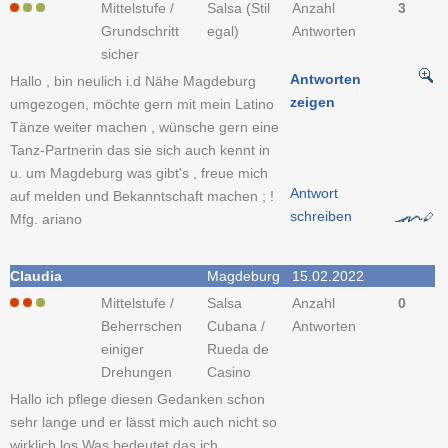
Mittelstufe /
Salsa (Stil
Anzahl
3
Grundschritt
egal)
Antworten
sicher
Antworten
Hallo , bin neulich i.d Nähe Magdeburg
zeigen
umgezogen, möchte gern mit mein Latino
Tänze weiter machen , wünsche gern eine
Tanz-Partnerin das sie sich auch kennt in
u. um Magdeburg was gibt's , freue mich
Antwort
auf melden und Bekanntschaft machen ; !
schreiben
Mfg. ariano
Claudia
Magdeburg
15.02.2022
Mittelstufe /
Salsa
Anzahl
0
Beherrschen
Cubana /
Antworten
einiger
Rueda de
Drehungen
Casino
Hallo ich pflege diesen Gedanken schon
sehr lange und er lässt mich auch nicht so
wirklich los.Was bedeutet das ich