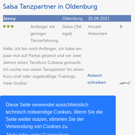
Salsa Tanzpartner in Oldenburg
Jenny
Oldenburg
25.08.2021
Anfänger mit
Salsa (Stil
Anzahl
0
geringer
egal)
Antworten
Tanzerfahrung
Hallo, ich bin noch Anfänger, ich habe ein
paar mal auf Partys getanzt und vor zwei
Jahren einen Tanzkurs Cubana gemacht.
Ich suche nun einen Tanzpartner für einen
Antwort
Kurs und/ oder regelmäßige Trainings.
schreiben
Viele Grüße!
Tanzpartner-Sucheintrag erstellen >>
Diese Seite verwendet ausschliesslich
technisch notwendige Cookies. Wenn Sie die
Seite weiter nutzen, stimmen Sie der
Weitere Salsa-Städte >>
Verwendung von Cookies zu.
Mehr Infos unter Datenschutz