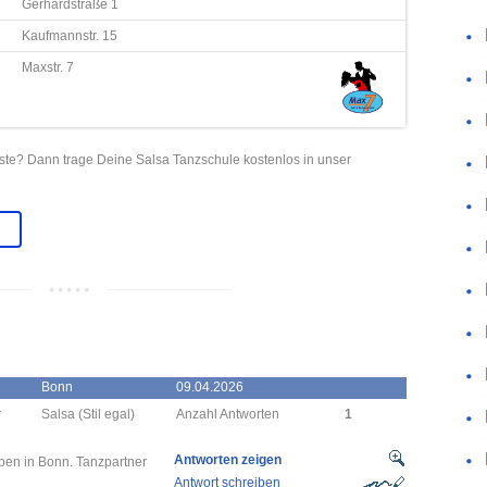
Gerhardstraße 1
Kaufmannstr. 15
Maxstr. 7
iste? Dann trage Deine Salsa Tanzschule kostenlos in unser
Bonn
09.04.2026
r
Salsa (Stil egal)
Anzahl Antworten
1
Antworten zeigen
ben in Bonn. Tanzpartner
Antwort schreiben