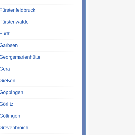
Fürstenfeldbruck
Fürstenwalde
Fürth
Garbsen
Georgsmarienhütte
Gera
Gießen
Göppingen
Görlitz
Göttingen
Grevenbroich