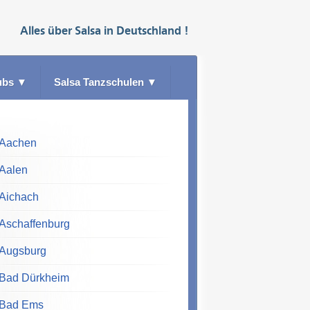
Alles über
Salsa
in
Deutschland
!
ubs
▼
Salsa Tanzschulen
▼
Aachen
Aalen
Aichach
Aschaffenburg
Augsburg
Bad Dürkheim
Bad Ems