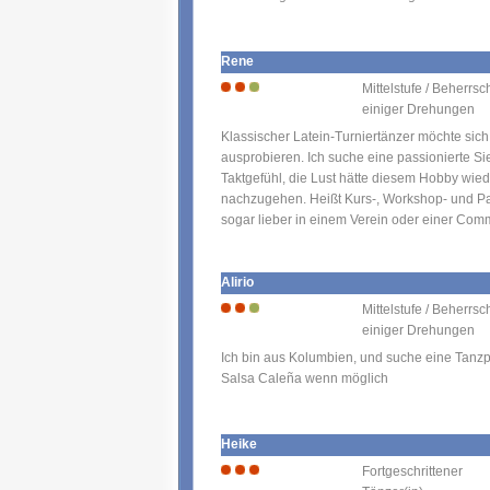
Rene
Mittelstufe / Beherrs
einiger Drehungen
Klassischer Latein-Turniertänzer möchte sic
ausprobieren. Ich suche eine passionierte Sie
Taktgefühl, die Lust hätte diesem Hobby wi
nachzugehen. Heißt Kurs-, Workshop- und P
sogar lieber in einem Verein oder einer Comm
Alirio
Mittelstufe / Beherrs
einiger Drehungen
Ich bin aus Kolumbien, und suche eine Tanz
Salsa Caleña wenn möglich
Heike
Fortgeschrittener