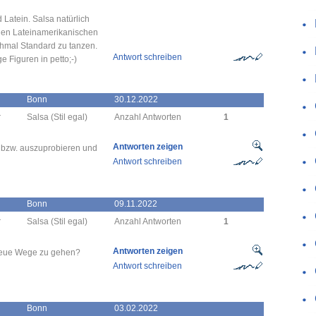
 Latein. Salsa natürlich
len Lateinamerikanischen
chmal Standard zu tanzen.
Antwort schreiben
 Figuren in petto;-)
Bonn
30.12.2022
r
Salsa (Stil egal)
Anzahl Antworten
1
Antworten zeigen
n bzw. auszuprobieren und
Antwort schreiben
Bonn
09.11.2022
r
Salsa (Stil egal)
Anzahl Antworten
1
Antworten zeigen
neue Wege zu gehen?
Antwort schreiben
Bonn
03.02.2022