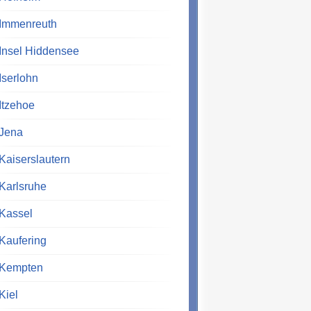
Immenreuth
Insel Hiddensee
Iserlohn
Itzehoe
Jena
Kaiserslautern
Karlsruhe
Kassel
Kaufering
Kempten
Kiel