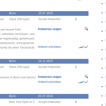
Bonn
25.07.2025
chen
Salsa (Stil egal)
Anzahl Antworten
2
Antworten zeigen
h auf neuem Feld
, ebenfalls mit Körper- und
eder regelmäßig, gemeinsam
artybesuche, vorzugsweise
Antwort schreiben
unity als einer Tanzschule.
Bonn
24.11.2023
chen
Salsa (Stil egal)
Anzahl Antworten
1
Antworten zeigen
parnerin in Bonn zum tanzen
Antwort schreiben
Bonn
01.07.2023
New York Style on 2
Anzahl Antworten
0