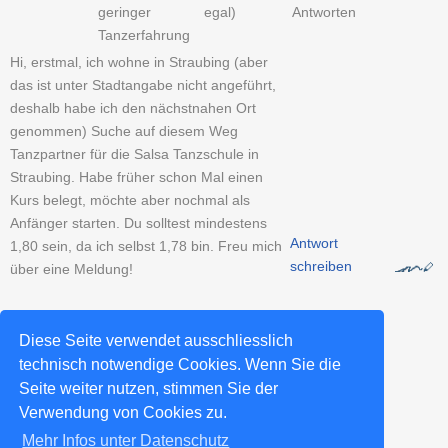
geringer
egal)
Antworten
Tanzerfahrung
Hi, erstmal, ich wohne in Straubing (aber
das ist unter Stadtangabe nicht angeführt,
deshalb habe ich den nächstnahen Ort
genommen) Suche auf diesem Weg
Tanzpartner für die Salsa Tanzschule in
Straubing. Habe früher schon Mal einen
Kurs belegt, möchte aber nochmal als
Anfänger starten. Du solltest mindestens
Antwort
1,80 sein, da ich selbst 1,78 bin. Freu mich
schreiben
über eine Meldung!
Tanzpartner-Sucheintrag erstellen >>
Diese Seite verwendet ausschliesslich
technisch notwendige Cookies. Wenn Sie die
Seite weiter nutzen, stimmen Sie der
Weitere Salsa-Städte >>
Verwendung von Cookies zu.
Mehr Infos unter Datenschutz