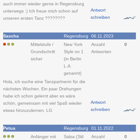
auch immer wieder gerne in Regensburg
Antwort
unterwegs :) Ich freue mich schon auf
schreiben
unseren ersten Tanz ????????
Sascha
Regensburg
06.11.2023
Mittelstufe /
New York
Anzahl
0
Grundschritt
Style on 1
Antworten
sicher
(in Berlin
L.A.
genannt)
Hola, ich suche eine Tanzpartnerin für die
nächsten Wochen. Ein paar Drehungen
habe ich schon gelernt aber es wäre
Antwort
schön, gemeinsam mit viel Spaß wieder
schreiben
etwas hinzuzulernen. LG
Petua
Regensburg
01.11.2022
Anfänger mit
Salsa (Stil
Anzahl
0