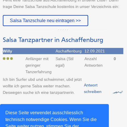
trage Deine Salsa Tanzschule kostenlos in unser Verzeichnis ein:
Salsa Tanzschule neu eintragen >>
Salsa Tanzpartner in Aschaffenburg
Willy
Aschaffenburg
12.09.2021
Anfänger mit
Salsa (Stil
Anzahl
0
geringer
egal)
Antworten
Tanzerfahrung
Ich bin Surfer ubd und schwimmer, ubd jetzt
Antwort
wollte ich gerne Salsa weiter machen.
schreiben
Deswegen suche ich eine tanzpartnerin.
Tanzpartner-Sucheintrag erstellen >>
Diese Seite verwendet ausschliesslich
technisch notwendige Cookies. Wenn Sie die
Seite weiter nutzen, stimmen Sie der