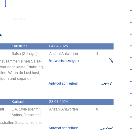
e
Karlsruhe
04.04.2025
Salsa (Stil egal)
Anzahl Antworten
1
Antworten zeigen
mir zusammen einen Salsa-
war noch keine Erfahrung,
tion. Wenn du Lust hast,
lpern und sogar ein
Antwort schreiben
Karlsruhe
23.07.2024
itt
L.A. Style (der mit
Anzahl Antworten
0
Saltos, Drops etc.)
schaften Salsa tanzen mit
Antwort schreiben