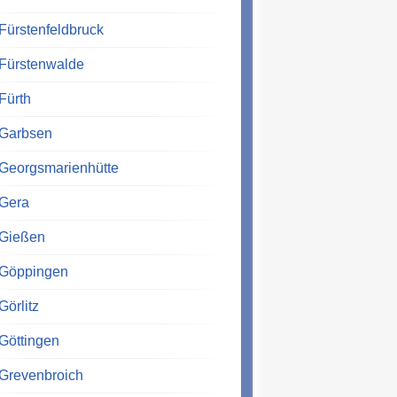
Fürstenfeldbruck
Fürstenwalde
Fürth
Garbsen
Georgsmarienhütte
Gera
Gießen
Göppingen
Görlitz
Göttingen
Grevenbroich