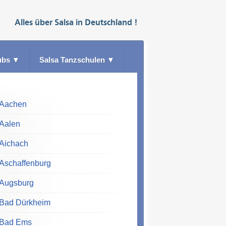
Alles über
Salsa
in
Deutschland
!
ubs
▼
Salsa Tanzschulen
▼
Aachen
Aalen
Aichach
Aschaffenburg
Augsburg
Bad Dürkheim
Bad Ems