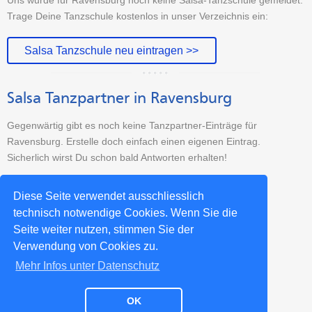
Trage Deine Tanzschule kostenlos in unser Verzeichnis ein:
Salsa Tanzschule neu eintragen >>
Salsa Tanzpartner in Ravensburg
Gegenwärtig gibt es noch keine Tanzpartner-Einträge für
Ravensburg. Erstelle doch einfach einen eigenen Eintrag.
Sicherlich wirst Du schon bald Antworten erhalten!
Tanzpartner-Sucheintrag erstellen >>
Diese Seite verwendet ausschliesslich
technisch notwendige Cookies. Wenn Sie die
Seite weiter nutzen, stimmen Sie der
Weitere Salsa-Städte >>
Verwendung von Cookies zu.
Mehr Infos unter Datenschutz
OK
Impressum
Datenschutz
Kontakt
Partner